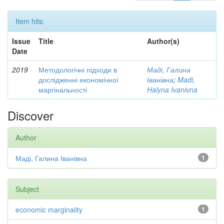
Item hits:
Issue
Title
Author(s)
Date
2019
Методологічні підходи в
Маді, Галина
дослідженні економічної
Іванівна
;
Madi,
маргінальності
Halyna Ivanivna
Discover
Author
Маді, Галина Іванівна
1
Subject
economic marginality
1