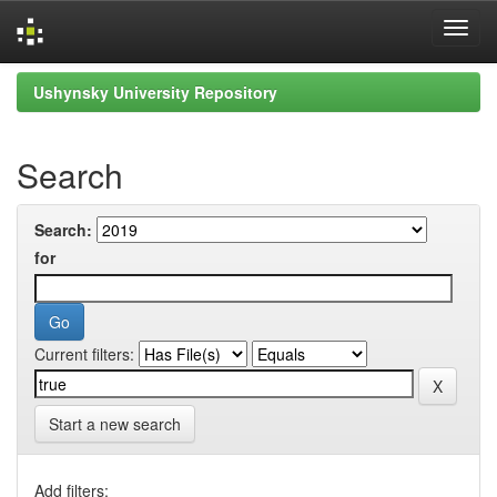
Skip
Ushynsky University Repository
navigation
Search
Search:
for
Current filters:
Start a new search
Add filters: