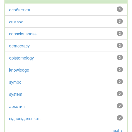
особистість
4
символ
3
consciousness
2
democracy
2
epistemology
2
knowledge
2
symbol
2
system
2
архетип
2
відповідальність
2
next >