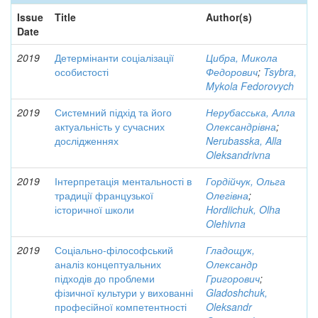
Issue
Title
Author(s)
Date
2019
Детермінанти соціалізації
Цибра, Микола
особистості
Федорович
;
Tsybra,
Mykola Fedorovych
2019
Системний підхід та його
Нерубасська, Алла
актуальність у сучасних
Олександрівна
;
дослідженнях
Nerubasska, Alla
Oleksandrivna
2019
Інтерпретація ментальності в
Гордійчук, Ольга
традиції французької
Олегівна
;
історичної школи
Hordiichuk, Olha
Olehivna
2019
Соціально-філософський
Гладощук,
аналіз концептуальних
Олександр
підходів до проблеми
Григорович
;
фізичної культури у вихованні
Gladoshchuk,
професійної компетентності
Oleksandr