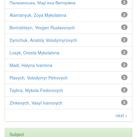
Пальчинська, Мар’яна Вікторівна
3
Atamanyuk, Zoya Mykolaivna
2
Borinshteyn, Yevgen Ruslavovych
2
Dymchuk, Anatoly Volodymyrovych
2
Losyk, Oresta Mykolaivna
2
Madi, Halyna Ivanivna
2
Plavych, Volodymyr Petrovych
2
Tsybra, Mykola Fedorovych
2
Zinkevych, Vasyl Ivanovych
2
next >
Subject