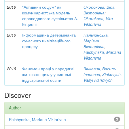
2019
"Активний соціум" як
Окорокова, Віра
комунікаристська модель
Вікторівна
;
справедливого суспільства А.
Okorokova, Vira
Етционі
Viktorivna
2019
Інформаційна детермінанта
Пальчинська,
сучасного цивілізаційного
Мар’яна
процесу
Вікторівна
;
Palchynska, Mariana
Viktorivna
2019
Феномен праці у парадигмі
Зінкевич, Василь
життєвого циклу у системі
Іванович
;
Zinkevych,
індустріальної освіти
Vasyl Ivanovych
Discover
Author
Palchynska, Mariana Viktorivna
3