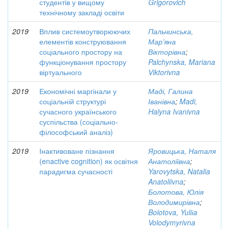
студентів у вищому
Grigorovich
технічному закладі освіти
2019
Вплив системоутворюючих
Пальчинська,
елементів конструювання
Мар’яна
соціального простору на
Вікторівна
;
функціонування простору
Palchynska, Mariana
віртуального
Viktorivna
2019
Економічні маргінали у
Маді, Галина
соціальній структурі
Іванівна
;
Madi,
сучасного українського
Halyna Ivanivna
суспільства (соціально-
філософський аналіз)
2019
Інактивоване пізнання
Яровицька, Наталя
(enactive cognition) як освітня
Анатоліївна
;
парадигма сучасності
Yarovytska, Natalia
Anatoliivna
;
Болотова, Юлія
Володимирівна
;
Bolotova, Yuliіa
Volodymyrivna