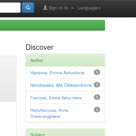
Sign on to:
Language
Discover
Author
Hansova, Emma Avhustivna
1
Nerubasska, Alla Oleksandrivna
1
Гансова, Емма Августівна
1
Нерубасська, Алла
1
Олександрівна
Subject