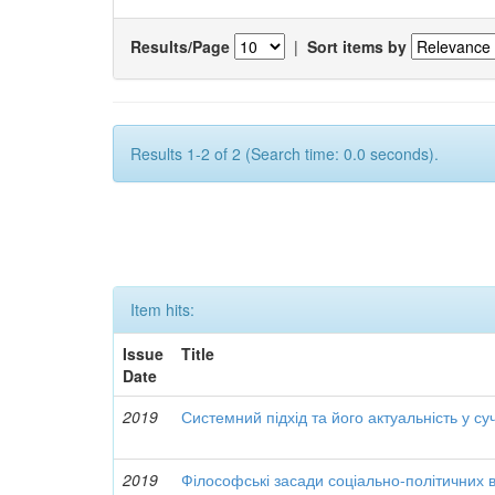
Results/Page
|
Sort items by
Results 1-2 of 2 (Search time: 0.0 seconds).
Item hits:
Issue
Title
Date
2019
Системний підхід та його актуальність у с
2019
Філософські засади соціально-політичних 