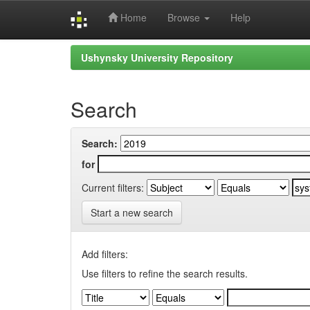
Home
Browse
Help
Skip
Ushynsky University Repository
navigation
Search
Search:
for
Current filters:
Start a new search
Add filters:
Use filters to refine the search results.