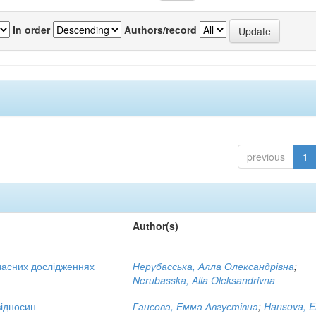
In order
Authors/record
previous
1
Author(s)
учасних дослідженнях
Нерубасська, Алла Олександрівна
;
Nerubasska, Alla Oleksandrivna
відносин
Гансова, Емма Августівна
;
Hansova, 