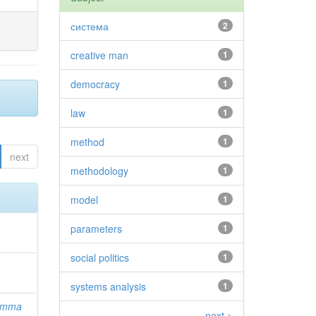
система
2
creative man
1
democracy
1
law
1
method
1
next
methodology
1
model
1
parameters
1
social politics
1
systems analysis
1
Emma
next >