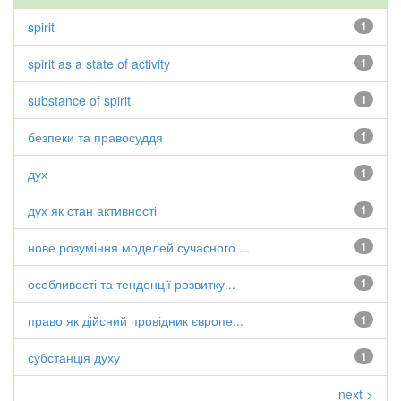
spirit
1
spirit as a state of activity
1
substance of spirit
1
безпеки та правосуддя
1
дух
1
дух як стан активності
1
нове розуміння моделей сучасного ...
1
особливості та тенденції розвитку...
1
право як дійсний провідник європе...
1
субстанція духу
1
next >