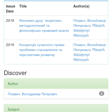
Issue
Title
Author(s)
Date
2019
Феномен духу: теоретико-
Плавич, Володимир
методологічний та
Петрович
;
Plavych,
філософсько-правовий аналіз
Volodymyr
Petrovych
2019
Концепція сучасного права:
Плавич, Володимир
проблеми становлення та
Петрович
;
Plavych,
перспективи розвитку
Volodymyr
Petrovych
Discover
Author
Плавич, Володимир Петрович
2
Subject