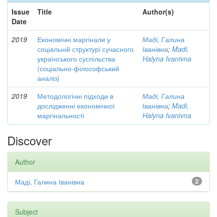
Issue
Title
Author(s)
Date
2019
Економічні маргінали у
Маді, Галина
соціальній структурі сучасного
Іванівна
;
Madi,
українського суспільства
Halyna Ivanivna
(соціально-філософський
аналіз)
2019
Методологічні підходи в
Маді, Галина
дослідженні економічної
Іванівна
;
Madi,
маргінальності
Halyna Ivanivna
Discover
Author
Маді, Галина Іванівна
2
Subject