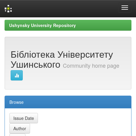
Skip
Ushynsky University Repository
navigation
Бібліотека Університету
Ушинського
Community home page
Browse