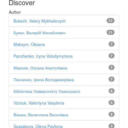
Discover
Author
Bukach, Valery Mykhailovych
11
Букач, Валерій Михайлович
11
Maksym, Oksana
7
Panchenko, Iryna Volodymyrivna
7
Максим, Оксана Анатоліївна
7
Панченко, Ірина Володимирівна
7
Бібліотека Університету Ушинського
6
Vizniuk, Valentyna Vasylivna
5
Візнюк, Валентина Василівна
5
Spasskova, Olena Pavlivna
3