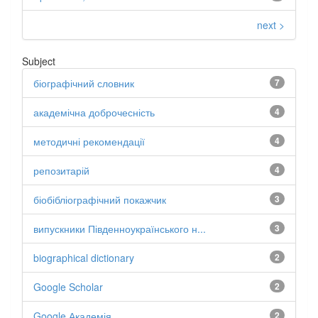
next >
Subject
біографічний словник
7
академічна доброчесність
4
методичні рекомендації
4
репозитарій
4
біобібліографічний покажчик
3
випускники Південноукраїнського н...
3
biographical dictionary
2
Google Scholar
2
Google Академія
2