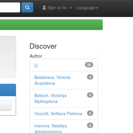
Sign on to:
Language
Discover
Author
|||
35
Balakireva, Victoria
4
Anatoliivna
Bokoch, Victoriya
4
Mykhaylivna
Gvozdii, Svitlana Petrivna
4
Ivanova, Nataliya
4
Volodymyrivna