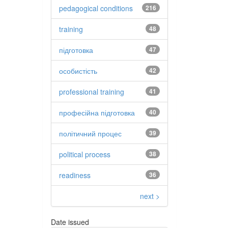
pedagogical conditions
216
training
48
підготовка
47
особистість
42
professional training
41
професійна підготовка
40
політичний процес
39
political process
38
readiness
36
next >
Date issued