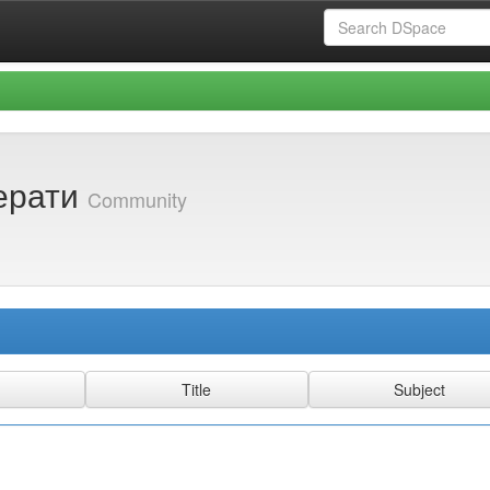
ферати
Community