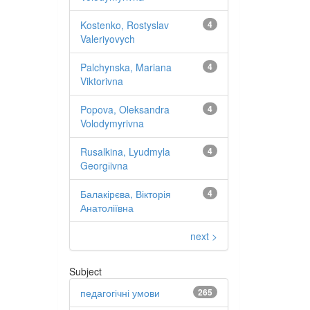
Kostenko, Rostyslav
4
Valeriyovych
Palchynska, Mariana
4
Viktorivna
Popova, Oleksandra
4
Volodymyrivna
Rusalkina, Lyudmyla
4
Georgіivna
Балакірєва, Вікторія
4
Анатоліївна
next >
Subject
педагогічні умови
265