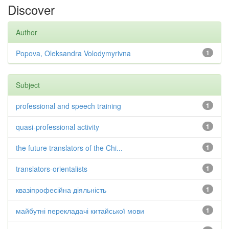
Discover
Author
Popova, Oleksandra Volodymyrivna
1
Subject
professional and speech training
1
quasi-professional activity
1
the future translators of the Chi...
1
translators-orientalists
1
квазіпрофесійна діяльність
1
майбутні перекладачі китайської мови
1