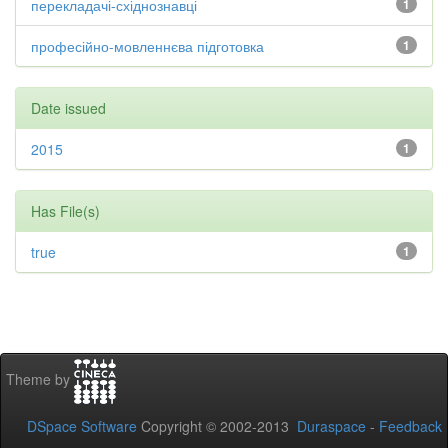
перекладачі-східнознавці
1
професійно-мовленнєва підготовка
1
Date issued
2015
1
Has File(s)
true
1
Theme by
DSpace Software
Copyright © 2002-2013
Duraspace
-
Feedback