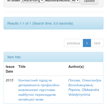
Results 1-1 of 1 (Search time: 0.0 seconds).
previous
1
next
Item hits:
Issue
Title
Author(s)
Date
2015
Контекстний підхід як
Попова, Олександра
детермінанта професійно-
Володимирівна
;
мовленнєвої підготовки
Popova, Oleksandra
майбутніх перекладачів
Volodymyrivna
китайської мови