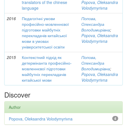
translators of the chinese
Popova, Oleksandra
language
Volodymyrivna
2016
Педагогічні умови
Попова,
професійно-мовленнєвої
Олександра
підготовки майбутніх
Володимирівна
;
перекладачів китайської
Popova, Oleksandra
мови в умовах
Volodymyrivna
університетської освіти
2015
Контекстний підхід як
Попова,
детермінанта професійно-
Олександра
мовленнєвої підготовки
Володимирівна
;
майбутніх перекладачів
Popova, Oleksandra
китайської мови
Volodymyrivna
Discover
Author
Popova, Oleksandra Volodymyrivna
4