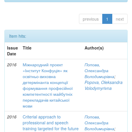
previous
1
next
Item hits:
Issue
Title
Author(s)
Date
2016
Міжнародний проект
Попова,
«Інститут Конфуція» як
Олександра
освітньо-виховна
Володимирівна
;
детермінанта концепції
Popova, Oleksandra
формування професійної
Volodymyrivna
компетентності майбутніх
перекладачів китайської
мови
2016
Criterial approach to
Попова,
professional and speech
Олександра
training targeted for the future
Володимирівна
;