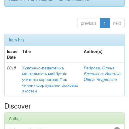
previous
1
next
Item hits:
Issue
Title
Author(s)
Date
2015
Художньо-педагогічна
Реброва, Олена
ментальність майбутніх
Євгенівна
;
Rebrova,
учителів хореографії як
Olena Yevgenivna
чинник формування фахових
якостей
Discover
Author