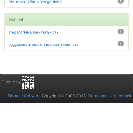
Rebrova, Olena Yevgenivna
1
Subject
педагогічна ментальність
1
художньо-педагогічна ментальність
1
Theme by
DSpace Software
Copyright © 2002-2013
Duraspace
-
Feedback