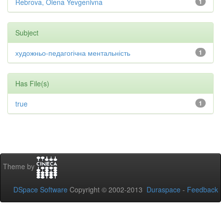
Rebrova, Olena Yevgenivna
1
Subject
художньо-педагогічна ментальність
1
Has File(s)
true
1
Theme by
DSpace Software
Copyright © 2002-2013
Duraspace
-
Feedback