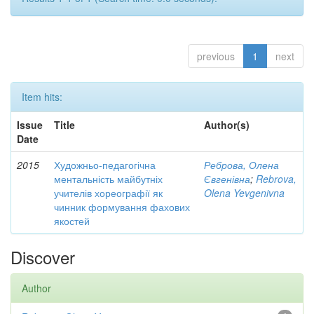
previous
1
next
Item hits:
Issue
Title
Author(s)
Date
2015
Художньо-педагогічна
Реброва, Олена
ментальність майбутніх
Євгенівна
;
Rebrova,
учителів хореографії як
Olena Yevgenivna
чинник формування фахових
якостей
Discover
Author