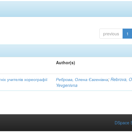
previous
1
Author(s)
ніх учителів хореографії
Реброва, Олена Євгенівна
;
Rebrova, O
Yevgenivna
DSpace S