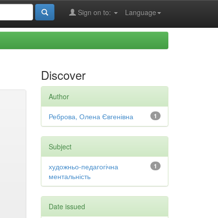
Sign on to:
Language
Discover
Author
Реброва, Олена Євгенівна
1
Subject
художньо-педагогічна
1
ментальність
Date issued