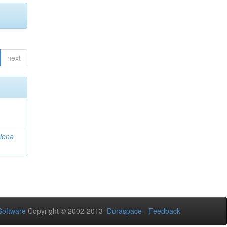
next
lena
oftware
Copyright © 2002-2013
Duraspace
-
Feedback