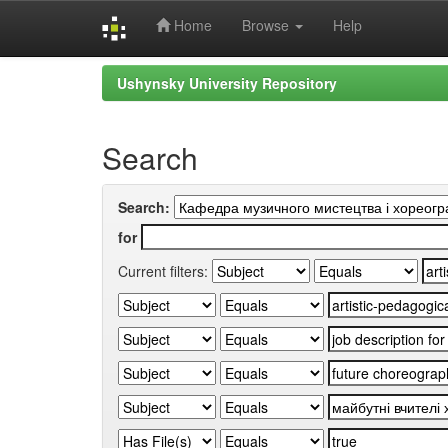
Home
Browse
Help
Skip
Ushynsky University Repository
navigation
Search
Search:
for
Current filters: