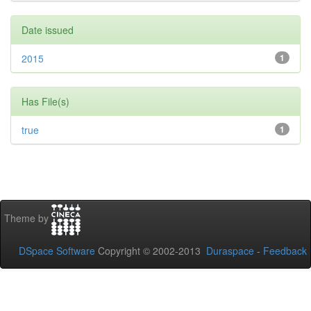
Date issued
2015
1
Has File(s)
true
1
Theme by
DSpace Software
Copyright © 2002-2013
Duraspace
-
Feedback