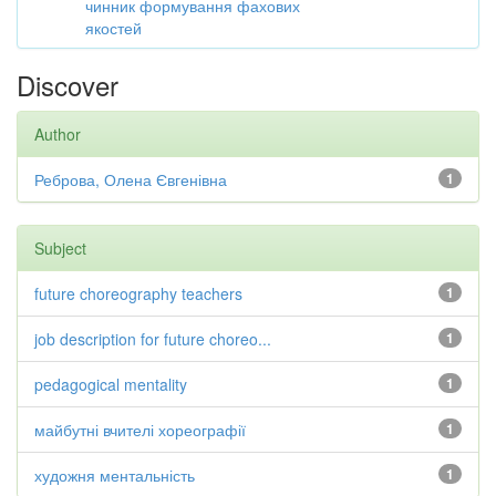
чинник формування фахових
якостей
Discover
Author
Реброва, Олена Євгенівна
1
Subject
future choreography teachers
1
job description for future choreo...
1
pedagogical mentality
1
майбутні вчителі хореографії
1
художня ментальність
1