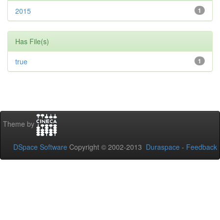
2015
1
Has File(s)
true
1
Theme by
DSpace Software
Copyright © 2002-2013
Duraspace
-
Feedback