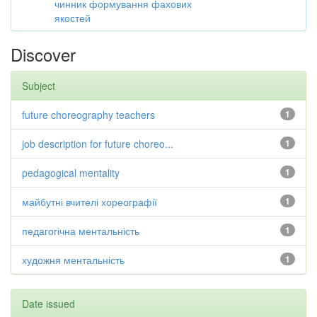
чинник формування фахових
якостей
Discover
Subject
future choreography teachers
1
job description for future choreo...
1
pedagogical mentality
1
майбутні вчителі хореографії
1
педагогічна ментальність
1
художня ментальність
1
Date issued