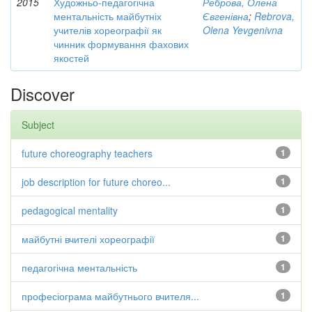
2015
Художньо-педагогічна
Реброва, Олена
ментальність майбутніх
Євгенівна
;
Rebrova,
учителів хореографії як
Olena Yevgenivna
чинник формування фахових
якостей
Discover
Subject
future choreography teachers
1
job description for future choreo...
1
pedagogical mentality
1
майбутні вчителі хореографії
1
педагогічна ментальність
1
професіограма майбутнього вчителя...
1