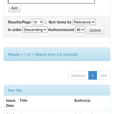
Results/Page
|
Sort items by
In order
Authors/record
Results 1-1 of 1 (Search time: 0.0 seconds).
previous
1
next
Item hits:
Issue
Title
Author(s)
Date