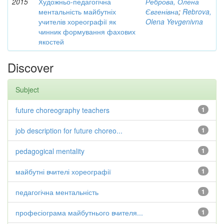
2015
Художньо-педагогічна
Реброва, Олена
ментальність майбутніх
Євгенівна
;
Rebrova,
учителів хореографії як
Olena Yevgenivna
чинник формування фахових
якостей
Discover
Subject
future choreography teachers
1
job description for future choreo...
1
pedagogical mentality
1
майбутні вчителі хореографії
1
педагогічна ментальність
1
професіограма майбутнього вчителя...
1