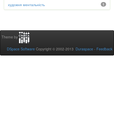
художня ментальність
1
Theme by
DSpace Software
Copyright © 2002-2013
Duraspace
-
Feedback