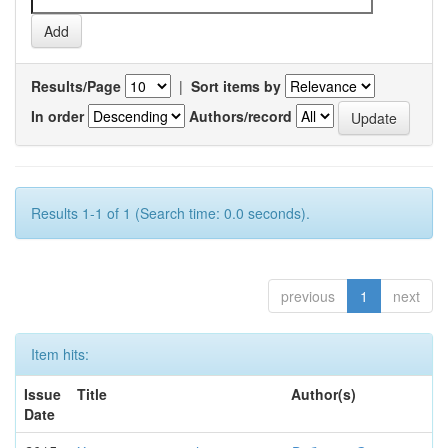
Results/Page
|
Sort items by
In order
Authors/record
Results 1-1 of 1 (Search time: 0.0 seconds).
previous
1
next
Item hits:
Issue
Title
Author(s)
Date