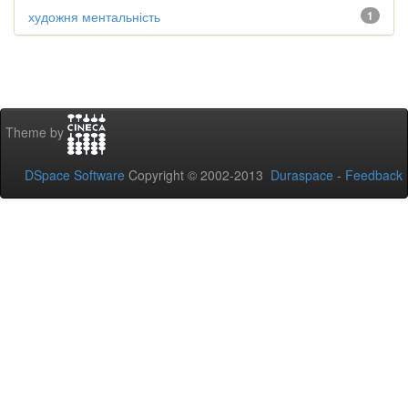
художня ментальність
1
Theme by
DSpace Software
Copyright © 2002-2013
Duraspace
-
Feedback