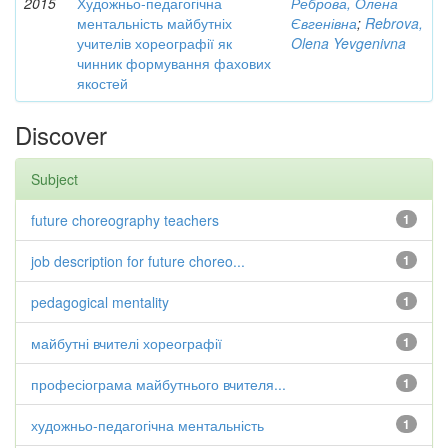
2015
Художньо-педагогічна
Реброва, Олена
ментальність майбутніх
Євгенівна
;
Rebrova,
учителів хореографії як
Olena Yevgenivna
чинник формування фахових
якостей
Discover
Subject
future choreography teachers
1
job description for future choreo...
1
pedagogical mentality
1
майбутні вчителі хореографії
1
професіограма майбутнього вчителя...
1
художньо-педагогічна ментальність
1