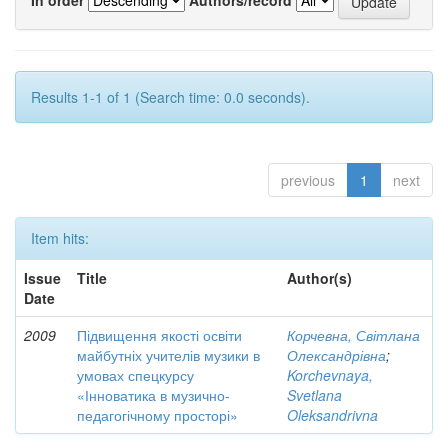
Results 1-1 of 1 (Search time: 0.0 seconds).
previous
1
next
Item hits:
Issue
Title
Author(s)
Date
2009
Підвищення якості освіти
Корчевна, Світлана
майбутніх учителів музики в
Олександрівна
;
умовах спецкурсу
Korchevnaya,
«Інноватика в музично-
Svetlana
педагогічному просторі»
Oleksandrivna