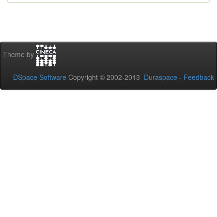
Theme by
DSpace Software
Copyright © 2002-2013
Duraspace
-
Feedback