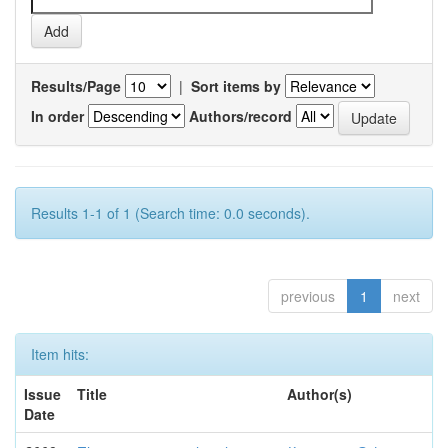
Results/Page
|
Sort items by
In order
Authors/record
Results 1-1 of 1 (Search time: 0.0 seconds).
previous
1
next
Item hits:
Issue
Title
Author(s)
Date