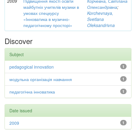
2009
Підвищення якості освіти
Корчевна, Світлана
майбутніх учителів музики в
Олександрівна
;
умовах спецкурсу
Korchevnaya,
«Інноватика в музично-
Svetlana
педагогічному просторі»
Oleksandrivna
Discover
Subject
pedagogical innovation
1
модульна організація навчання
1
педагогічна інноватика
1
Date issued
2009
1