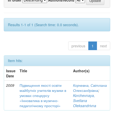
Results 1-1 of 1 (Search time: 0.0 seconds).
previous
1
next
Item hits:
Issue
Title
Author(s)
Date
2009
Підвищення якості освіти
Корчевна, Світлана
майбутніх учителів музики в
Олександрівна
;
умовах спецкурсу
Korchevnaya,
«Інноватика в музично-
Svetlana
педагогічному просторі»
Oleksandrivna