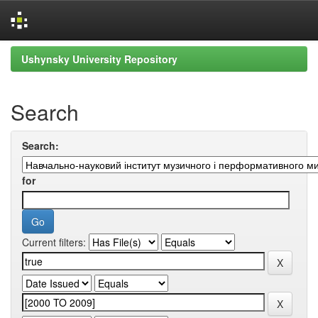
Skip
Ushynsky University Repository
navigation
Search
Search:
for
Current filters: