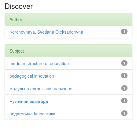
Discover
Author
Korchevnaya, Svetlana Oleksandrivna
1
Subject
modular structure of education
1
pedagogical innovation
1
модульна організація навчання
1
музичний авангард
1
педагогічна інноватика
1