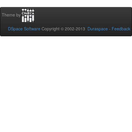
Theme by
DSpace Software
Copyright © 2002-2013
Duraspace
-
Feedback