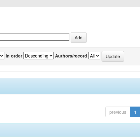
In order
Authors/record
previous
1