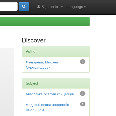
Sign on to:
Language
Discover
Author
Федорець, Микола
1
Олександрович
Subject
авторська освітня концепція
1
модернізована концепція
1
школи-ком...