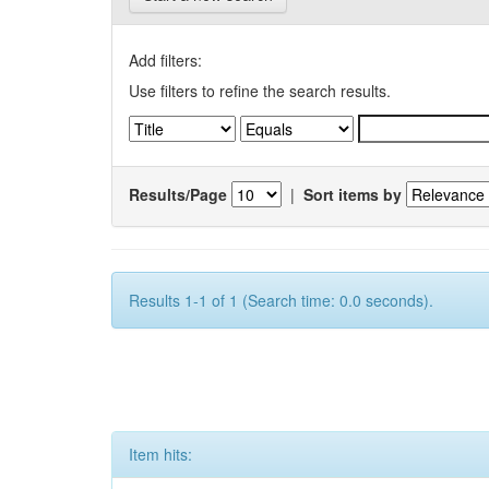
Add filters:
Use filters to refine the search results.
Results/Page
|
Sort items by
Results 1-1 of 1 (Search time: 0.0 seconds).
Item hits: