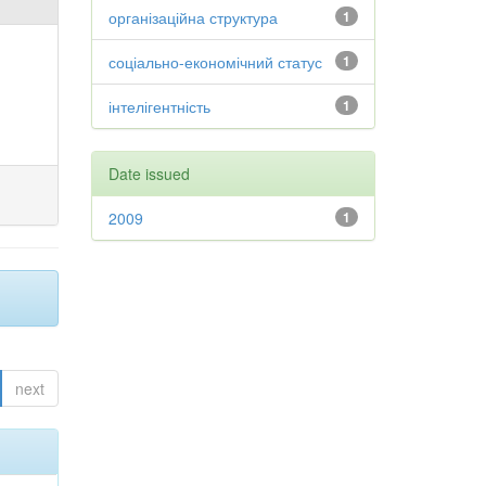
організаційна структура
1
соціально-економічний статус
1
інтелігентність
1
Date issued
2009
1
next