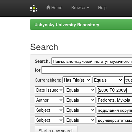
Home
Browse
Help
Skip
Ushynsky University Repository
navigation
Search
Search:
for
Current filters:
Start a new search