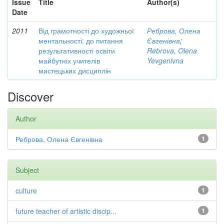
Issue
Title
Author(s)
Date
2011
Від грамотності до художньої
Реброва, Олена
ментальності: до питання
Євгенівна
;
результативності освіти
Rebrova, Olena
майбутніх учителів
Yevgenivna
мистецьких дисциплін
Discover
Author
Реброва, Олена Євгенівна
1
Subject
culture
1
future teacher of artistic discip...
1