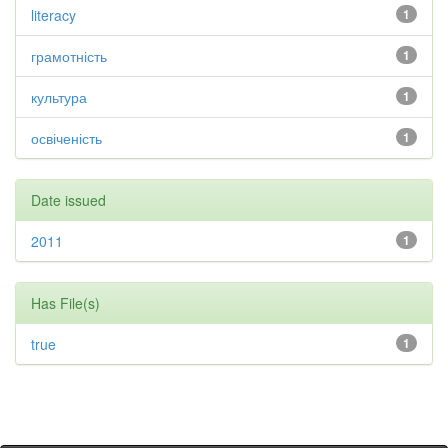
literacy
1
грамотність
1
культура
1
освіченість
1
Date issued
2011
1
Has File(s)
true
1