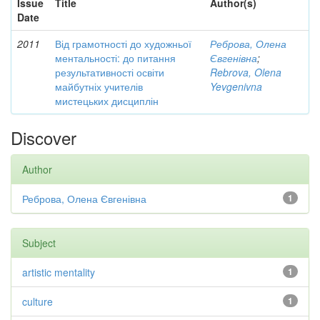
Issue
Title
Author(s)
Date
2011
Від грамотності до художньої
Реброва, Олена
ментальності: до питання
Євгенівна
;
результативності освіти
Rebrova, Olena
майбутніх учителів
Yevgenivna
мистецьких дисциплін
Discover
Author
Реброва, Олена Євгенівна
1
Subject
artistic mentality
1
culture
1