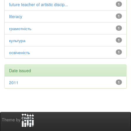
future teacher of artistic discip...
1
literacy
1
грамотність
1
культура
1
освіченість
1
Date issued
2011
1
Theme by