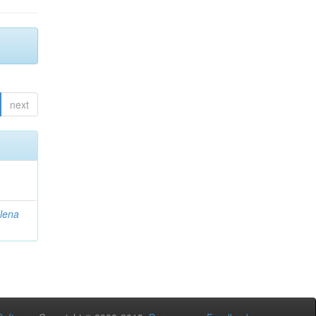
next
lena