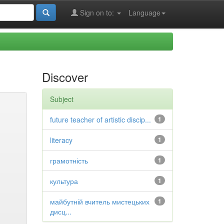
Sign on to:
Language
Discover
Subject
future teacher of artistic discip...
1
literacy
1
грамотність
1
культура
1
майбутній вчитель мистецьких
1
дисц...