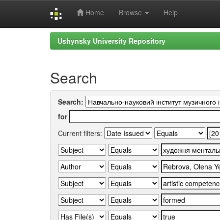
Home
Browse
Help
Skip
Ushynsky University Repository
navigation
Search
Search:
for
Current filters: