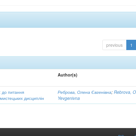
previous
1
Author(s)
: до питання
Реброва, Олена Євгенівна
;
Rebrova, O
в мистецьких дисциплін
Yevgenivna