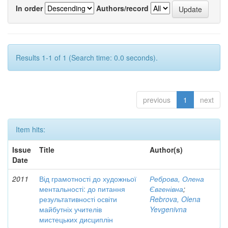
In order
Authors/record
Results 1-1 of 1 (Search time: 0.0 seconds).
previous
1
next
Item hits:
Issue
Title
Author(s)
Date
2011
Від грамотності до художньої
Реброва, Олена
ментальності: до питання
Євгенівна
;
результативності освіти
Rebrova, Olena
майбутніх учителів
Yevgenivna
мистецьких дисциплін