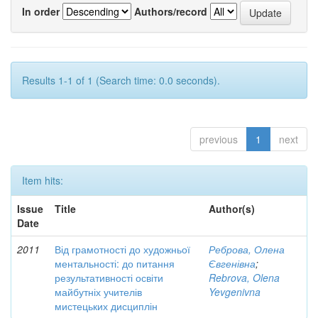
In order
Authors/record
Results 1-1 of 1 (Search time: 0.0 seconds).
previous
1
next
Item hits:
Issue
Title
Author(s)
Date
2011
Від грамотності до художньої
Реброва, Олена
ментальності: до питання
Євгенівна
;
результативності освіти
Rebrova, Olena
майбутніх учителів
Yevgenivna
мистецьких дисциплін