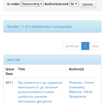
In order
Authors/record
Results 1-1 of 1 (Search time: 0.0 seconds).
previous
1
next
Item hits:
Issue
Title
Author(s)
Date
2011
Від грамотності до художньої
Реброва, Олена
ментальності: до питання
Євгенівна
;
результативності освіти
Rebrova, Olena
майбутніх учителів
Yevgenivna
мистецьких дисциплін