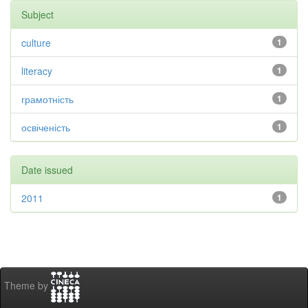
Subject
culture
1
literacy
1
грамотність
1
освіченість
1
Date issued
2011
1
Theme by