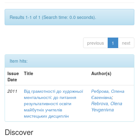
Results 1-1 of 1 (Search time: 0.0 seconds).
previous
1
next
Item hits:
Issue
Title
Author(s)
Date
2011
Від грамотності до художньої
Реброва, Олена
ментальності: до питання
Євгенівна
;
результативності освіти
Rebrova, Olena
майбутніх учителів
Yevgenivna
мистецьких дисциплін
Discover