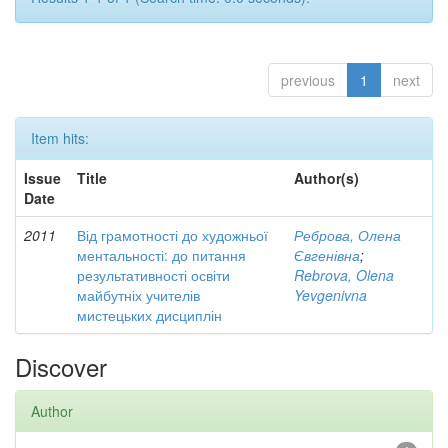
previous
1
next
Item hits:
Issue
Title
Author(s)
Date
2011
Від грамотності до художньої
Реброва, Олена
ментальності: до питання
Євгенівна
;
результативності освіти
Rebrova, Olena
майбутніх учителів
Yevgenivna
мистецьких дисциплін
Discover
Author