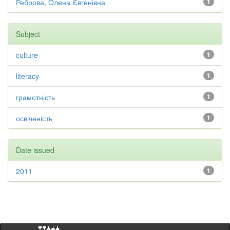
Реброва, Олена Євгенівна
1
Subject
culture
1
literacy
1
грамотність
1
освіченість
1
Date issued
2011
1