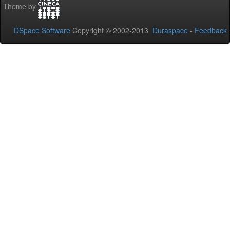
Theme by
DSpace Software
Copyright © 2002-2013
Duraspace
-
Feedback