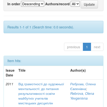
In order
Authors/record
Results 1-1 of 1 (Search time: 0.0 seconds).
previous
1
next
Item hits:
Issue
Title
Author(s)
Date
2011
Від грамотності до художньої
Реброва, Олена
ментальності: до питання
Євгенівна
;
результативності освіти
Rebrova, Olena
майбутніх учителів
Yevgenivna
мистецьких дисциплін