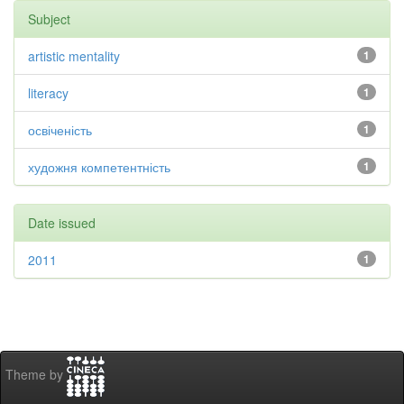
Subject
artistic mentality
1
literacy
1
освіченість
1
художня компетентність
1
Date issued
2011
1
Theme by