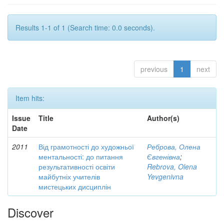
Results 1-1 of 1 (Search time: 0.0 seconds).
previous
1
next
Item hits:
Issue
Title
Author(s)
Date
2011
Від грамотності до художньої
Реброва, Олена
ментальності: до питання
Євгенівна
;
результативності освіти
Rebrova, Olena
майбутніх учителів
Yevgenivna
мистецьких дисциплін
Discover