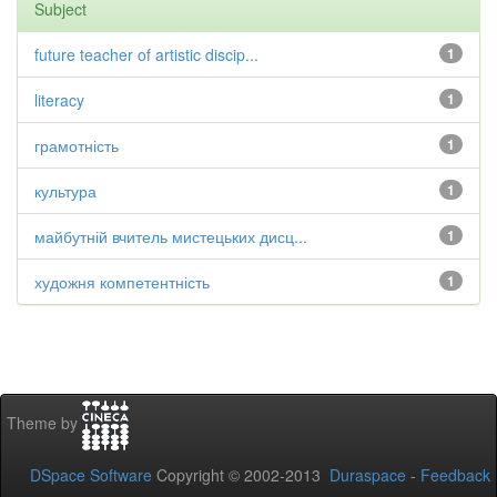
Subject
future teacher of artistic discip...
1
literacy
1
грамотність
1
культура
1
майбутній вчитель мистецьких дисц...
1
художня компетентність
1
Theme by
DSpace Software
Copyright © 2002-2013
Duraspace
-
Feedback