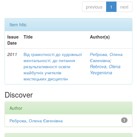
previous
1
next
Item hits:
Issue
Title
Author(s)
Date
2011
Від грамотності до художньої
Реброва, Олена
ментальності: до питання
Євгенівна
;
результативності освіти
Rebrova, Olena
майбутніх учителів
Yevgenivna
мистецьких дисциплін
Discover
Author
Реброва, Олена Євгенівна
1