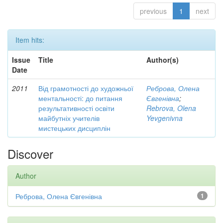
previous
1
next
Item hits:
Issue
Title
Author(s)
Date
2011
Від грамотності до художньої
Реброва, Олена
ментальності: до питання
Євгенівна
;
результативності освіти
Rebrova, Olena
майбутніх учителів
Yevgenivna
мистецьких дисциплін
Discover
Author
Реброва, Олена Євгенівна
1