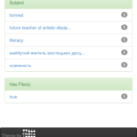
Subject
formed
1
future teacher of artistic discip...
1
literacy
1
майбутній вчитель мистецьких дисц...
1
освіченість
1
Has File(s)
true
1
Theme by