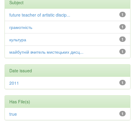
Subject
future teacher of artistic discip...
1
грамотність
1
культура
1
майбутній вчитель мистецьких дисц...
1
Date issued
2011
1
Has File(s)
true
1