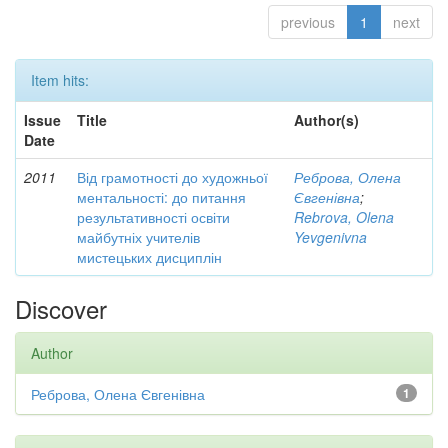
previous
1
next
Item hits:
Issue
Title
Author(s)
Date
2011
Від грамотності до художньої
Реброва, Олена
ментальності: до питання
Євгенівна
;
результативності освіти
Rebrova, Olena
майбутніх учителів
Yevgenivna
мистецьких дисциплін
Discover
Author
Реброва, Олена Євгенівна
1