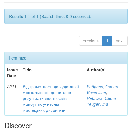
Results 1-1 of 1 (Search time: 0.0 seconds).
previous
1
next
Item hits:
Issue
Title
Author(s)
Date
2011
Від грамотності до художньої
Реброва, Олена
ментальності: до питання
Євгенівна
;
результативності освіти
Rebrova, Olena
майбутніх учителів
Yevgenivna
мистецьких дисциплін
Discover