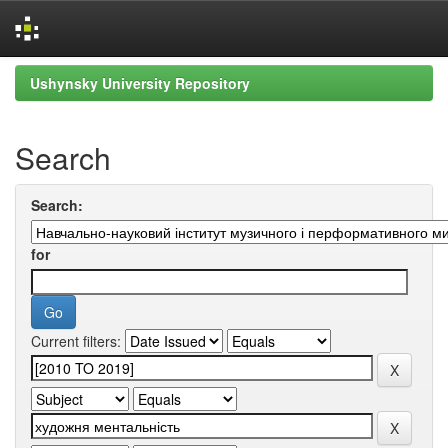
Skip
Ushynsky University Repository
navigation
Search
Search:
for
Current filters: