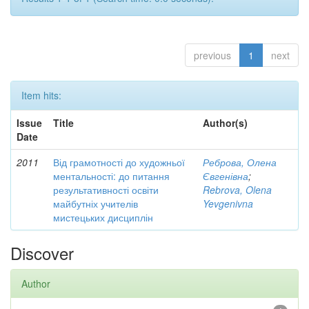
previous
1
next
Item hits:
Issue
Title
Author(s)
Date
2011
Від грамотності до художньої
Реброва, Олена
ментальності: до питання
Євгенівна
;
результативності освіти
Rebrova, Olena
майбутніх учителів
Yevgenivna
мистецьких дисциплін
Discover
Author