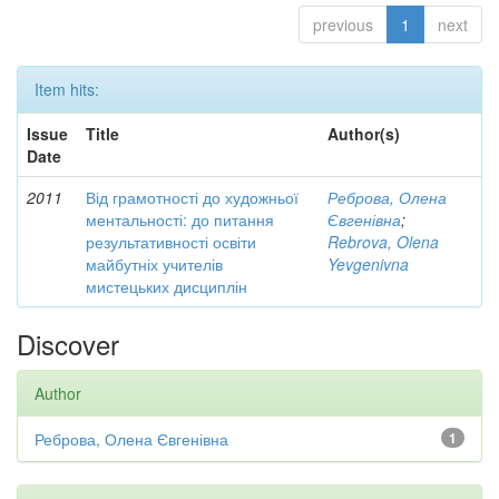
previous
1
next
Item hits:
Issue
Title
Author(s)
Date
2011
Від грамотності до художньої
Реброва, Олена
ментальності: до питання
Євгенівна
;
результативності освіти
Rebrova, Olena
майбутніх учителів
Yevgenivna
мистецьких дисциплін
Discover
Author
Реброва, Олена Євгенівна
1