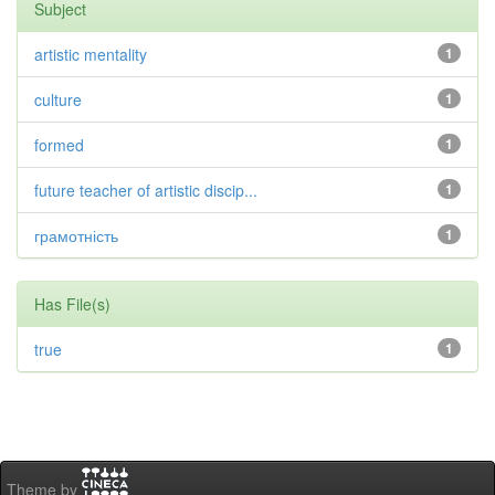
Subject
artistic mentality
1
culture
1
formed
1
future teacher of artistic discip...
1
грамотність
1
Has File(s)
true
1
Theme by