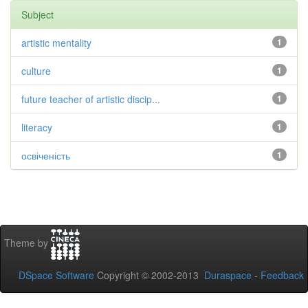
Subject
artistic mentality
1
culture
1
future teacher of artistic discip...
1
literacy
1
освіченість
1
Theme by
DSpace Software
Copyright © 2002-2013
Duraspace
-
Feedback