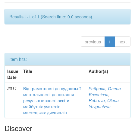
Results 1-1 of 1 (Search time: 0.0 seconds).
previous
1
next
Item hits:
Issue
Title
Author(s)
Date
2011
Від грамотності до художньої
Реброва, Олена
ментальності: до питання
Євгенівна
;
результативності освіти
Rebrova, Olena
майбутніх учителів
Yevgenivna
мистецьких дисциплін
Discover