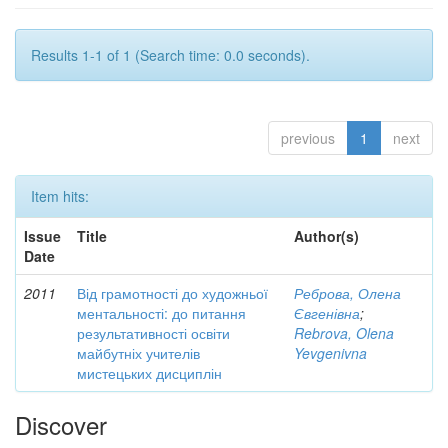
Results 1-1 of 1 (Search time: 0.0 seconds).
previous
1
next
Item hits:
Issue
Title
Author(s)
Date
2011
Від грамотності до художньої
Реброва, Олена
ментальності: до питання
Євгенівна
;
результативності освіти
Rebrova, Olena
майбутніх учителів
Yevgenivna
мистецьких дисциплін
Discover