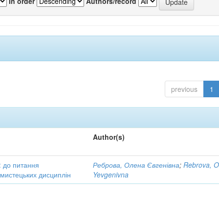
In order
Authors/record
previous
1
Author(s)
: до питання
Реброва, Олена Євгенівна
;
Rebrova, O
в мистецьких дисциплін
Yevgenivna