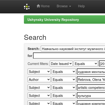
Home
Browse
Help
Skip
Ushynsky University Repository
navigation
Search
Search:
for
Current filters: