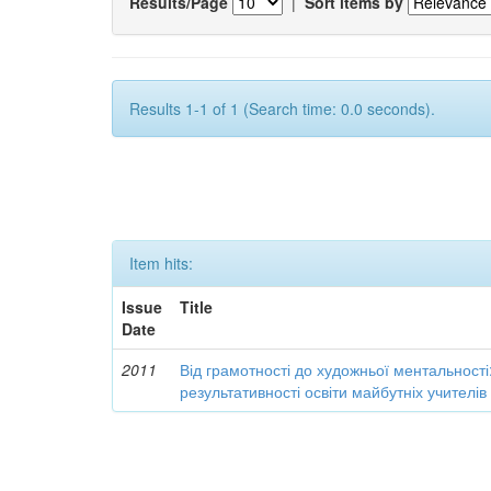
Results/Page
|
Sort items by
Results 1-1 of 1 (Search time: 0.0 seconds).
Item hits:
Issue
Title
Date
2011
Від грамотності до художньої ментальності
результативності освіти майбутніх учителі