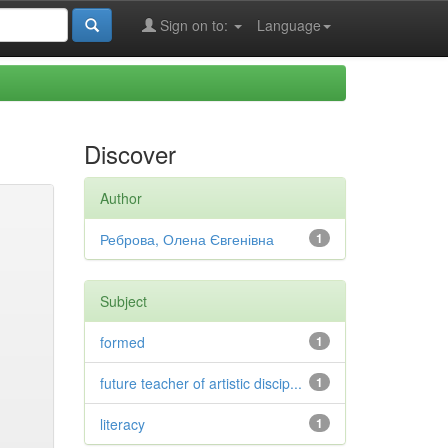
Sign on to:
Language
Discover
Author
Реброва, Олена Євгенівна
1
Subject
formed
1
future teacher of artistic discip...
1
literacy
1