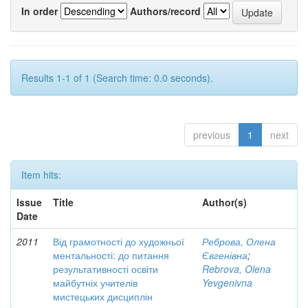
In order
Authors/record
Results 1-1 of 1 (Search time: 0.0 seconds).
previous
1
next
Item hits:
Issue
Title
Author(s)
Date
2011
Від грамотності до художньої
Реброва, Олена
ментальності: до питання
Євгенівна
;
результативності освіти
Rebrova, Olena
майбутніх учителів
Yevgenivna
мистецьких дисциплін