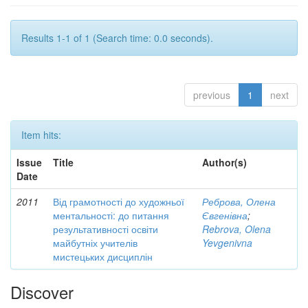
Results 1-1 of 1 (Search time: 0.0 seconds).
previous
1
next
Item hits:
Issue
Title
Author(s)
Date
2011
Від грамотності до художньої
Реброва, Олена
ментальності: до питання
Євгенівна
;
результативності освіти
Rebrova, Olena
майбутніх учителів
Yevgenivna
мистецьких дисциплін
Discover