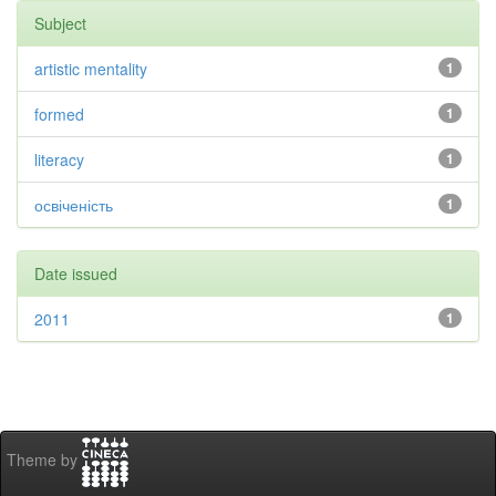
Subject
artistic mentality
1
formed
1
literacy
1
освіченість
1
Date issued
2011
1
Theme by