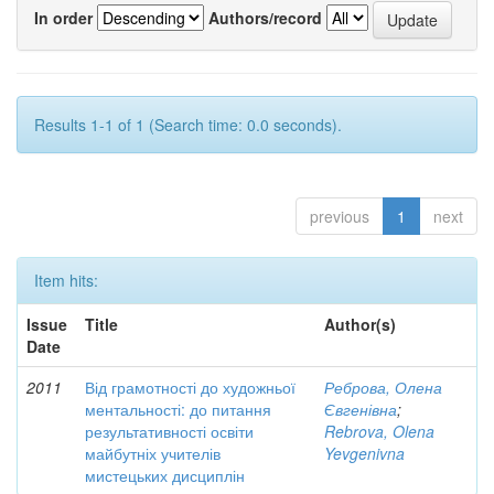
In order
Authors/record
Results 1-1 of 1 (Search time: 0.0 seconds).
previous
1
next
Item hits:
Issue
Title
Author(s)
Date
2011
Від грамотності до художньої
Реброва, Олена
ментальності: до питання
Євгенівна
;
результативності освіти
Rebrova, Olena
майбутніх учителів
Yevgenivna
мистецьких дисциплін