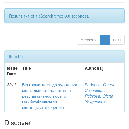
Results 1-1 of 1 (Search time: 0.0 seconds).
previous
1
next
Item hits:
Issue
Title
Author(s)
Date
2011
Від грамотності до художньої
Реброва, Олена
ментальності: до питання
Євгенівна
;
результативності освіти
Rebrova, Olena
майбутніх учителів
Yevgenivna
мистецьких дисциплін
Discover