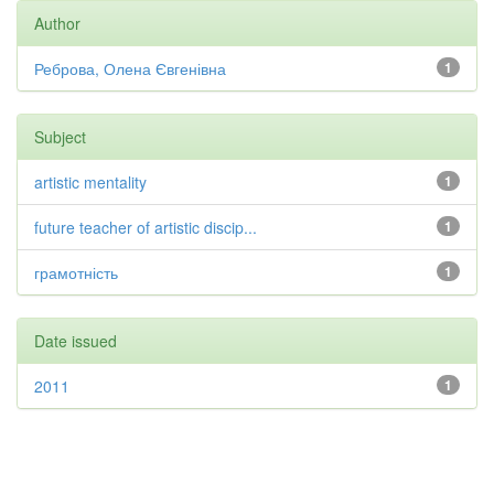
Author
Реброва, Олена Євгенівна
1
Subject
artistic mentality
1
future teacher of artistic discip...
1
грамотність
1
Date issued
2011
1