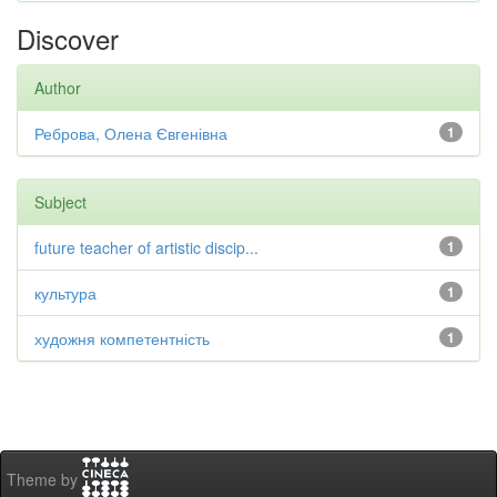
Discover
Author
Реброва, Олена Євгенівна
1
Subject
future teacher of artistic discip...
1
культура
1
художня компетентність
1
Theme by