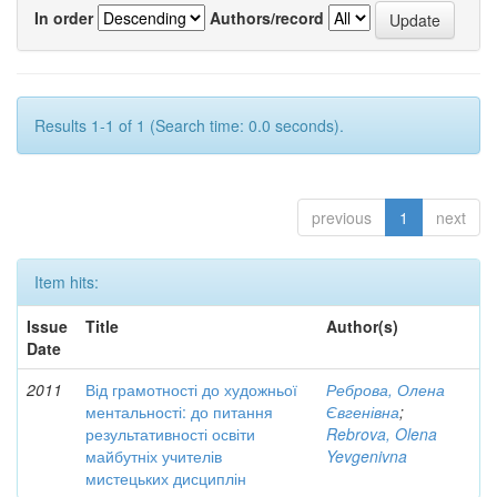
In order
Authors/record
Results 1-1 of 1 (Search time: 0.0 seconds).
previous
1
next
Item hits:
Issue
Title
Author(s)
Date
2011
Від грамотності до художньої
Реброва, Олена
ментальності: до питання
Євгенівна
;
результативності освіти
Rebrova, Olena
майбутніх учителів
Yevgenivna
мистецьких дисциплін