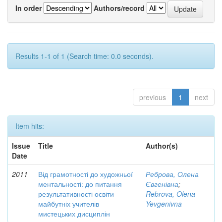
In order
Authors/record
Results 1-1 of 1 (Search time: 0.0 seconds).
previous
1
next
Item hits:
Issue
Title
Author(s)
Date
2011
Від грамотності до художньої
Реброва, Олена
ментальності: до питання
Євгенівна
;
результативності освіти
Rebrova, Olena
майбутніх учителів
Yevgenivna
мистецьких дисциплін