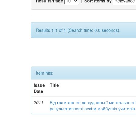
Results/Page
|
Sort items by
Results 1-1 of 1 (Search time: 0.0 seconds).
Item hits:
Issue
Title
Date
2011
Від грамотності до художньої ментальності
результативності освіти майбутніх учителі