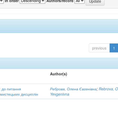
In order
Authors/record
previous
1
Author(s)
: до питання
Реброва, Олена Євгенівна
;
Rebrova, O
в мистецьких дисциплін
Yevgenivna