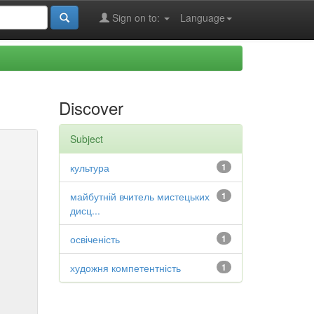
Sign on to:
Language
Discover
Subject
культура
1
майбутній вчитель мистецьких
1
дисц...
освіченість
1
художня компетентність
1