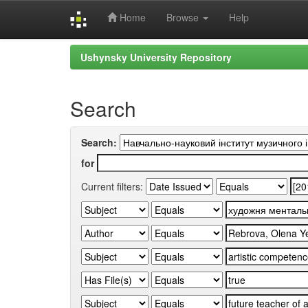
Home
Browse
Help
Skip
Ushynsky University Repository
navigation
Search
Search:
for
Current filters: