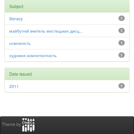
Subject
literacy
1
майбутній вчитель мистецьких дисц...
1
освіченість
1
художня компетентність
1
Date issued
2011
1
Theme by