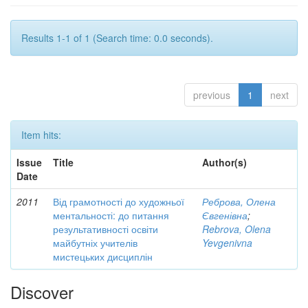
Results 1-1 of 1 (Search time: 0.0 seconds).
previous
1
next
Item hits:
Issue
Title
Author(s)
Date
2011
Від грамотності до художньої
Реброва, Олена
ментальності: до питання
Євгенівна
;
результативності освіти
Rebrova, Olena
майбутніх учителів
Yevgenivna
мистецьких дисциплін
Discover