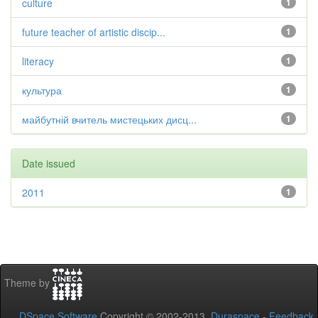
culture
1
future teacher of artistic discip...
1
literacy
1
культура
1
майбутній вчитель мистецьких дисц...
1
Date issued
2011
1
Theme by
DSpace Software
Copyright © 2002-2013
Duraspace
-
Feedback