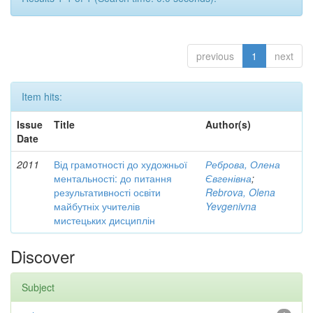
previous
1
next
Item hits:
Issue
Title
Author(s)
Date
2011
Від грамотності до художньої
Реброва, Олена
ментальності: до питання
Євгенівна
;
результативності освіти
Rebrova, Olena
майбутніх учителів
Yevgenivna
мистецьких дисциплін
Discover
Subject