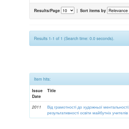
Results/Page
|
Sort items by
Results 1-1 of 1 (Search time: 0.0 seconds).
Item hits:
Issue
Title
Date
2011
Від грамотності до художньої ментальності
результативності освіти майбутніх учителі