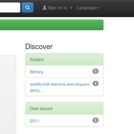
Sign on to:
Language
Discover
Subject
literacy
1
майбутній вчитель мистецьких
1
дисц...
Date issued
2011
1