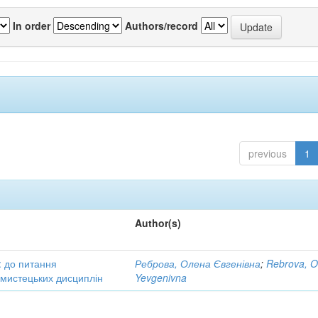
In order
Authors/record
previous
1
Author(s)
: до питання
Реброва, Олена Євгенівна
;
Rebrova, O
в мистецьких дисциплін
Yevgenivna