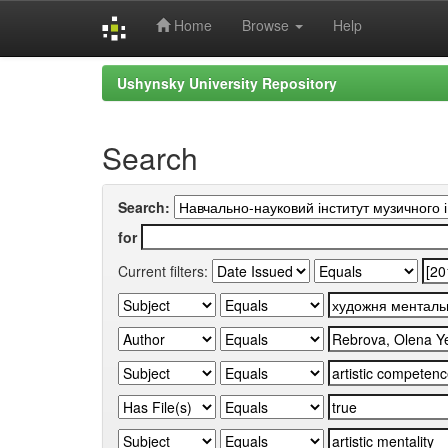
Home
Browse
Help
Skip
Ushynsky University Repository
navigation
Search
Search:
for
Current filters: